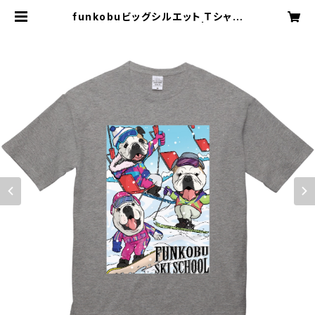
funkobuビッグシルエット Ｔシャツ
（半袖）ウィンター（グレー） | 1wond
erbull