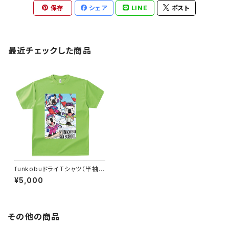
保存
シェア
LINE
ポスト
最近チェックした商品
funkobuドライTシャツ（半袖）
（ライム）
¥5,000
その他の商品