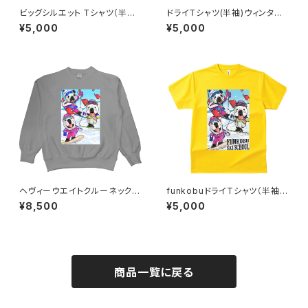
ビッグシルエット Ｔシャツ（半袖）
ドライＴシャツ(半袖)ウィンター
サマー（グレー）
（レッド）
¥5,000
¥5,000
ヘヴィーウエイトクルーネックス
funkobuドライTシャツ（半袖）
ウェット(長袖)ウィンター（グレ
（デイジー）
¥8,500
¥5,000
ー）
商品一覧に戻る