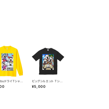
kobuドライＴシャツ
ビッグシルエット Ｔシャ
)ウィンター（デイ
ツ（半袖）サマー（ブラッ
00
¥5,000
ク）