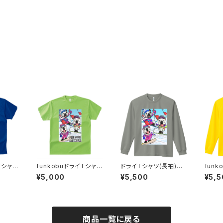
Tシャツ
funkobuドライTシャツ
ドライＴシャツ(長袖)ウ
fun
ルブル
（半袖）（ライム）
ィンター（グレー）
(長袖
¥5,000
¥5,500
¥5,5
ジー）
商品一覧に戻る